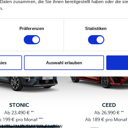
 Daten zusammen, die Sie ihnen bereitgestellt haben oder die s
n.
a-Modelle in der Üb
Präferenzen
Statistiken
Hybrid
Elektro
Verbrenner
ies
Auswahl erlauben
STONIC
CEED
Ab 23.490 € **
Ab 26.990 € **
 199 € pro Monat ***
Ab 189 € pro Monat 