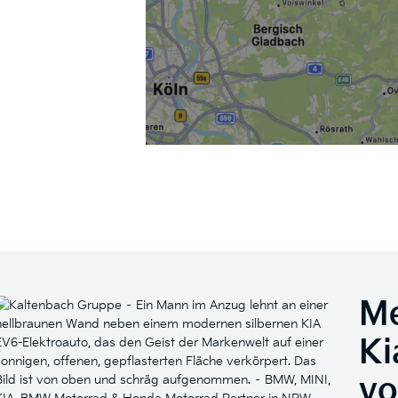
Me
Ki
vo