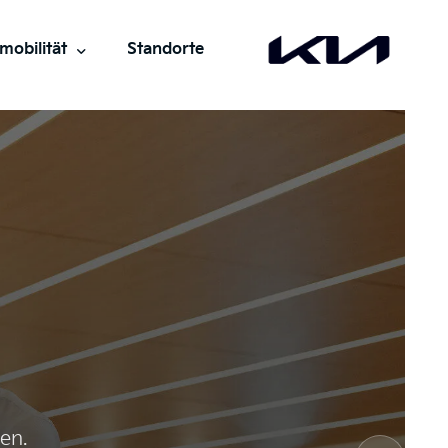
mobilität
Standorte
trisch fahren
io KIA
entliches Laden
rge
örderung