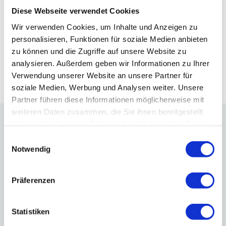
bieten wir nicht nur die üblichen 2 Jahre
Diese Webseite verwendet Cookies
Garantie, sondern das Kia
Qualitätsversprechen mit vollen 7 Jahren
Wir verwenden Cookies, um Inhalte und Anzeigen zu
Garantie bzw. bis 150.000 Kilometer
personalisieren, Funktionen für soziale Medien anbieten
Laufleistung. Die darin enthaltene Garantie
zu können und die Zugriffe auf unsere Website zu
gegen Durchrostung gilt bei einigen
analysieren. Außerdem geben wir Informationen zu Ihrer
Modellen sogar für 12 Jahre.
Verwendung unserer Website an unsere Partner für
soziale Medien, Werbung und Analysen weiter. Unsere
Partner führen diese Informationen möglicherweise mit
weiteren Daten zusammen, die Sie ihnen bereitgestellt
haben oder die sie im Rahmen Ihrer Nutzung der Dienste
gesammelt haben.
Einwilligungsauswahl
Wie können wir dir helfen?
Notwendig
Präferenzen
Statistiken
Frage einen Termin an