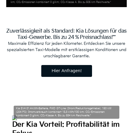
km; CO₂-Emissionen kombiniert 0 g/km; CO₂-Klasse A. Bis zu 505 km Reichweite.*
Zuverlässigkeit als Standard: Kia Lösungen für das
Taxi-Gewerbe.
Bis zu 24 % Preisnachlass!**
Maximale Effizienz für jeden Kilometer. Entdecken Sie unsere
spezialisierten Taxi-Modelle mit erstklassigen Konditionen und
unschlagbarer Garantie.
Hier Anfragen!
Kia EV4 81.4-kWh-Batterie, FWD GT-Line (Strom/Reduktionsgetriebe); 150 kW
(204 PS): Stromverbrauch kombiniert 15,8 kWh/100 km; CO₂-Emissionen
kombiniert 0 g/km; CO₂-Klasse A. Bis zu 584 km Reichweite.*
Der Kia Vorteil: Profitabilität im