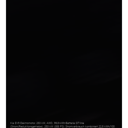
Kia EV9 Elektromotor, 283 kW, AWD, 99,8-kWh-Batterie GT-line
(Strom/Reduktionsgetriebe); 283 kW (385 PS): Stromverbrauch kombiniert 22,8 kWh/100