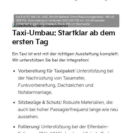
Kia EV6 GT 448 kW, AWD, 84-kWh-Batterie (Strom/Reduktionsgetriebe); 448 kW
(609 PS): Stromverbrauch kombiniert 20,9 kWh/100 km; CO₂-Emissionen
kombiniert 0 g/km; CO₂-Klasse A. Bis zu 450 km Reichweite.*
Taxi-Umbau: Startklar ab dem
ersten Tag
Ein Taxi ist erst mit der richtigen Ausstattung komplett.
Wir unterstützen Sie bei der Integration:
Vorbereitung für Taxipaket:
Unterstützung bei
der Nachrüstung von Taxameter,
Funkvorbereitung, Dachzeichen und
Notalarmanlage.
Sitzbezüge & Schutz:
Robuste Materialien, die
auch bei hoher Passagierfrequenz lange wie neu
aussehen.
Foliierung:
Unterstützung bei der Elfenbein-