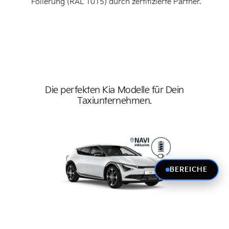
Folierung (RAL 1015) durch zertifizierte Partner.
Die perfekten Kia Modelle für Dein
Taxiunternehmen.
BEREICHE
Kia EV6
Kia Se