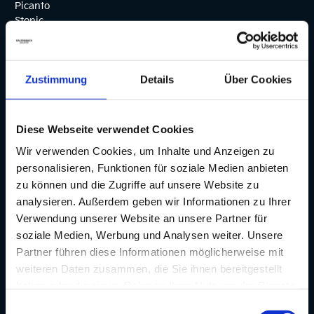
Picanto
Stonic
Ceed
Xceed
Ceed Sportswagon
Zustimmung
Details
Über Cookies
K4
Niro Hybrid
Sportage
Sportage Hybrid
Diese Webseite verwendet Cookies
Sportage Plug-in Hybrid
Wir verwenden Cookies, um Inhalte und Anzeigen zu
Sorento
personalisieren, Funktionen für soziale Medien anbieten
Sorento Hybrid
Sorento Plug-in Hybrid
zu können und die Zugriffe auf unsere Website zu
EV3
analysieren. Außerdem geben wir Informationen zu Ihrer
EV4
Verwendung unserer Website an unsere Partner für
EV4 Fastback
soziale Medien, Werbung und Analysen weiter. Unsere
EV5
Partner führen diese Informationen möglicherweise mit
EV6
weiteren Daten zusammen, die Sie ihnen bereitgestellt
EV6 GT
haben oder die sie im Rahmen Ihrer Nutzung der Dienste
EV9
EV9 GT
gesammelt haben.
Einwilligungsauswahl