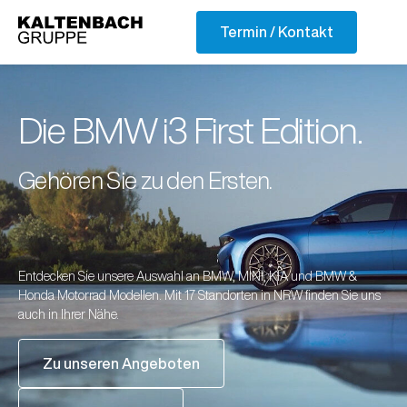
Skip
to
Termin / Kontakt
content
Die BMW i3 First Edition.
Gehören Sie zu den Ersten.
Entdecken Sie unsere Auswahl an BMW, MINI, KIA und BMW &
Honda Motorrad Modellen. Mit 17 Standorten in NRW finden Sie uns
auch in Ihrer Nähe.
Zu unseren Angeboten