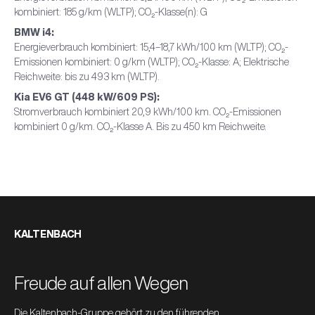
kombiniert: 185 g/km (WLTP); CO₂-Klasse(n): G
BMW i4:
Energieverbrauch kombiniert: 15,4–18,7 kWh/100 km (WLTP); CO₂-
Emissionen kombiniert: 0 g/km (WLTP); CO₂-Klasse: A; Elektrische
Reichweite: bis zu 493 km (WLTP).
Kia EV6 GT (448 kW/609 PS):
Stromverbrauch kombiniert 20,9 kWh/100 km. CO₂-Emissionen
kombiniert 0 g/km. CO₂-Klasse A. Bis zu 450 km Reichweite.
KALTENBACH
Freude auf allen Wegen
Die Kaltenbach-Gruppe gehört zu den führenden