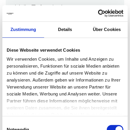
Volle Zufriedenheit.
Qualität ist bei uns Familiensache und so führen wir unser
Familienunternehmen schon seit 1971.
Zustimmung
Details
Über Cookies
Wir stehen für exzellenten Kundenservice, höchste
Qualität und echtes Vertrauen. An 17 Standorten mit rund
Diese Webseite verwendet Cookies
600 Mitarbeitenden verbinden wir persönliche
Betreuung mit professionellem Rundum-Service.
Wir verwenden Cookies, um Inhalte und Anzeigen zu
personalisieren, Funktionen für soziale Medien anbieten
Kompetenz & Service
zu können und die Zugriffe auf unsere Website zu
analysieren. Außerdem geben wir Informationen zu Ihrer
Alles aus einer Hand. Von Fahrzeug bis Service.
Verwendung unserer Website an unsere Partner für
soziale Medien, Werbung und Analysen weiter. Unsere
Vertrauen & Transparenz
Partner führen diese Informationen möglicherweise mit
Ehrlich. Offen. Verlässlich. Transparente Beratung.
weiteren Daten zusammen, die Sie ihnen bereitgestellt
haben oder die sie im Rahmen Ihrer Nutzung der Dienste
Familiäre Atmosphäre
gesammelt haben.
Einwilligungsauswahl
Bei uns stehen Sie immer im Mittelpunkt.
Notwendig