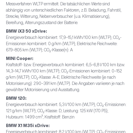
Messverfahren WLTP ermittelt. Die tatsächlichen Werte sind
abhängig von unterschiedlichen Faktoren, z.B. Beladung, Fahrstil,
Strecke, Witterung, Nebenverbraucher (u.a. Klimatisierung),
Bereifung, Alterungszustand der Batterie.
BMW iX3 50 xDrive:
Energieverbrauch kombiniert: 17,9–15,1 kWh/100 km (WLTP); CO₂-
Emissionen kombiniert: 0 g/km (WLTP); Elektrische Reichweite:
679–805 km (WLTP); CO₂-Klasse(n): A
MINI Cooper:
Kraftstoff- bzw. Energieverbrauch kombiniert: 6,5–6,8 l/100 km bzw.
14,3–14,7 kWh/100 km (WLTP); CO₂-Emissionen kombiniert: 0–152
g/km (WLTP); CO₂-Klasse: A–E; Elektrische Reichweite (je nach
Motorisierung): 290–391 km (WLTP). Die Angaben variieren je nach
gewählter Motorisierung und Ausstattung.
BMW 120:
Energieverbrauch kombiniert: 5,3 l/100 km (WLTP); CO₂-Emissionen:
121 g/km (WLTP); CO₂-Klasse: D; Leistung: 125 kW (170 PS);
Hubraum: 1.499 cm³; Kraftstoff: Benzin
BMW X1 M35i xDrive:
Energieverbrauch kombiniert: 8,2 l/100 km (WLTP); CO₂-Emissionen