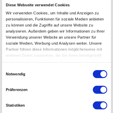
Diese Webseite verwendet Cookies
Wir verwenden Cookies, um Inhalte und Anzeigen zu
Schnelle Rückmeldung innerhalb von 24h
personalisieren, Funktionen für soziale Medien anbieten
Probefahrt flexibel möglich
zu können und die Zugriffe auf unsere Website zu
Transparente Angebote ohne versteckte Kosten
analysieren. Außerdem geben wir Informationen zu Ihrer
Faire Inzahlungnahme Ihres Fahrzeugs
Verwendung unserer Website an unsere Partner für
soziale Medien, Werbung und Analysen weiter. Unsere
Partner führen diese Informationen möglicherweise mit
weiteren Daten zusammen, die Sie ihnen bereitgestellt
haben oder die sie im Rahmen Ihrer Nutzung der Dienste
gesammelt haben.
Einwilligungsauswahl
Notwendig
1
2
Präferenzen
Sind Sie Gewerbe- oder Privatkunde?
Statistiken