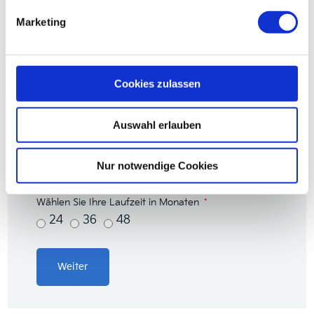
Möchten Sie kaufen, leasen oder finanzieren?
Marketing
Für welches Fahrzeug interessieren Sie sich?
Cookies zulassen
Auswahl erlauben
Wählen Sie die gewünschte Laufleistung
5.000 km
10.000 km
15.000 km
Nur notwendige Cookies
20.000 km
Wählen Sie Ihre Laufzeit in Monaten
24
36
48
Weiter