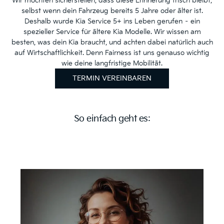
Wir möchten sicherstellen, dass diese Erinnerung frisch bleibt,
selbst wenn dein Fahrzeug bereits 5 Jahre oder älter ist.
Kia Service 5+
Deshalb wurde Kia Service 5+ ins Leben gerufen – ein
Dein Kia ist älter als fünf Jahre?
spezieller Service für ältere Kia Modelle. Wir wissen am
Dann haben wir ein smartes Angebot für dich.
besten, was dein Kia braucht, und achten dabei natürlich auch
auf Wirtschaftlichkeit. Denn Fairness ist uns genauso wichtig
wie deine langfristige Mobilität.
TERMIN VEREINBAREN
So einfach geht es: