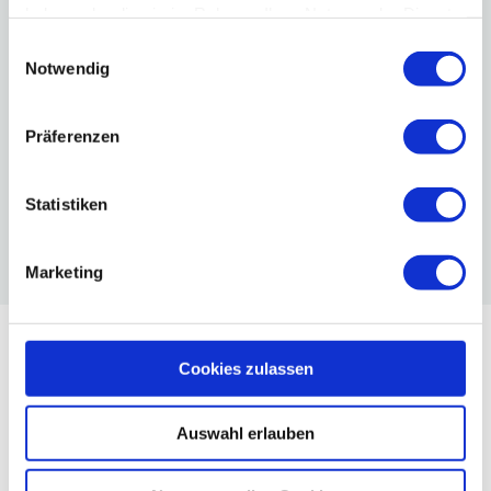
haben oder die sie im Rahmen Ihrer Nutzung der Dienste
Inspektion
gesammelt haben.
Einwilligungsauswahl
Wir überprüfen bei der Inspektion, ob dein Fahrzeug
Notwendig
in allen Bereichen tadellos funktioniert und du sicher
unterwegs bist. Dazu gehört auch eine Kontrolle
sämtlicher Sicherheitssysteme und Verschleißteile.
Präferenzen
TERMIN VEREINBAREN
Statistiken
Marketing
Cookies zulassen
Antworten auf deine Fragen.
Auswahl erlauben
Q
Was ist Kia Service 5+?