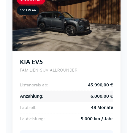
160 kW Air
KIA EV5
FAMILIEN-SUV ALLROUNDER
Listenpreis ab:
45.990,00 €
Anzahlung:
6.000,00 €
Laufzeit:
48 Monate
Laufleistung:
5.000 km / Jahr