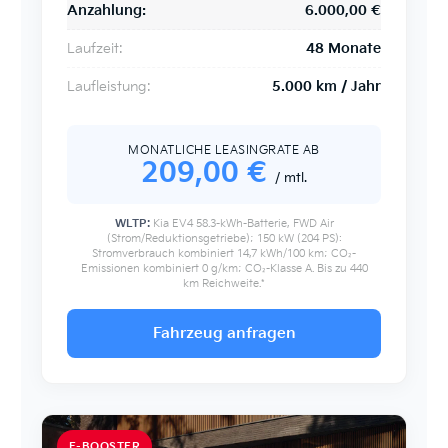
Anzahlung:
6.000,00 €
Laufzeit:
48 Monate
Laufleistung:
5.000 km / Jahr
MONATLICHE LEASINGRATE AB
209
,00 €
/ mtl.
WLTP:
Kia EV4 58.3-kWh-Batterie, FWD Air
(Strom/Reduktionsgetriebe); 150 kW (204 PS):
Stromverbrauch kombiniert 14,7 kWh/100 km; CO₂-
Emissionen kombiniert 0 g/km; CO₂-Klasse A. Bis zu 440
km Reichweite.*
Fahrzeug anfragen
E-BOOSTER