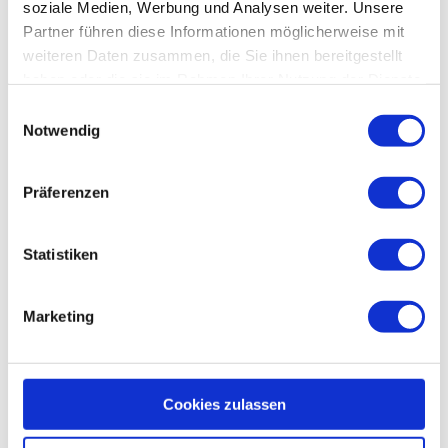
soziale Medien, Werbung und Analysen weiter. Unsere
Listenpreis ab:
63.690,00 €
Partner führen diese Informationen möglicherweise mit
Anzahlung:
6.000,00 €
weiteren Daten zusammen, die Sie ihnen bereitgestellt
haben oder die sie im Rahmen Ihrer Nutzung der Dienste
Laufzeit:
36 Monate
gesammelt haben.
Einwilligungsauswahl
Notwendig
Laufleistung:
5.000 km / Jahr
Präferenzen
MONATLICHE LEASINGRATE AB
624
,00 €
/ mtl.
Statistiken
WLTP:
Kia EV9 Elektromotor, 160 kW, RWD, 76,1-kWh-
Batterie Air (Strom/Reduktionsgetriebe); 160 kW (218
PS): Stromverbrauch kombiniert 19,5 kWh/100 km; CO₂-
Emissionen kombiniert 0 g/km; CO₂-Klasse A. Bis zu 443
Marketing
km Reichweite.*
Fahrzeug anfragen
Cookies zulassen