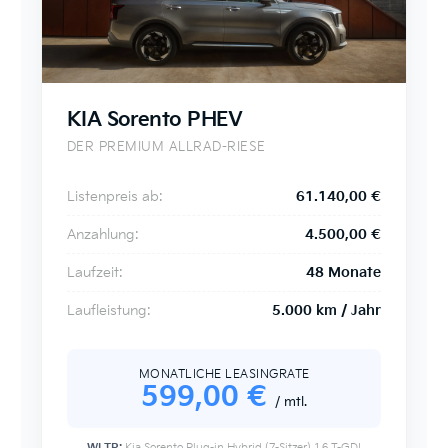
KIA Sorento PHEV
DER PREMIUM ALLRAD-RIESE
Listenpreis ab:
61.140,00 €
Anzahlung:
4.500,00 €
Laufzeit:
48 Monate
Laufleistung:
5.000 km / Jahr
MONATLICHE LEASINGRATE
599,00 €
/ mtl.
WLTP:
Kia Sorento Plug-in Hybrid (7-Sitzer) 1.6 T-GDI