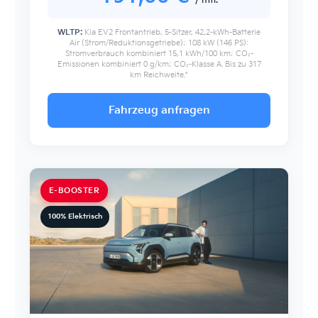
/ mtl.
WLTP:
Kia EV2 Frontantrieb, 5-Sitzer, 42,2-kWh-Batterie
Air (Strom/Reduktionsgetriebe); 108 kW (146 PS):
Stromverbrauch kombiniert 15,1 kWh/100 km; CO₂-
Emissionen kombiniert 0 g/km; CO₂-Klasse A. Bis zu 317
km Reichweite.*
Fahrzeug anfragen
E-BOOSTER
100% Elektrisch