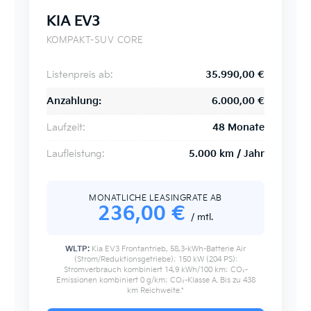
KIA EV3
KOMPAKT-SUV CORE
Listenpreis ab:
35.990,00 €
Anzahlung:
6.000,00 €
Laufzeit:
48 Monate
Laufleistung:
5.000 km / Jahr
MONATLICHE LEASINGRATE AB
236
,00 €
/ mtl.
WLTP:
Kia EV3 Frontantrieb, 58,3-kWh-Batterie Air
(Strom/Reduktionsgetriebe); 150 kW (204 PS):
Stromverbrauch kombiniert 14,9 kWh/100 km; CO₂-
Emissionen kombiniert 0 g/km; CO₂-Klasse A. Bis zu 438
km Reichweite.*