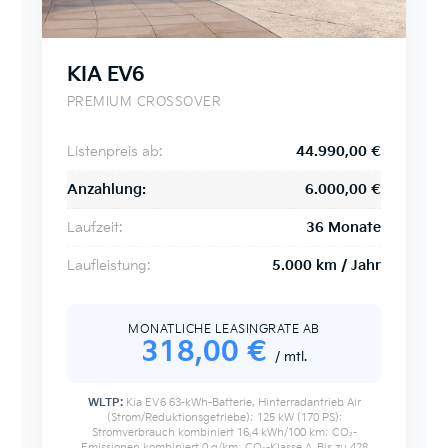
KIA EV6
PREMIUM CROSSOVER
Listenpreis ab:
44.990,00 €
Anzahlung:
6.000,00 €
Laufzeit:
36 Monate
Laufleistung:
5.000 km / Jahr
MONATLICHE LEASINGRATE AB
318
,00 €
/ mtl.
WLTP:
Kia EV6 63-kWh-Batterie, Hinterradantrieb Air
(Strom/Reduktionsgetriebe); 125 kW (170 PS):
Stromverbrauch kombiniert 16,4 kWh/100 km; CO₂-
Emissionen kombiniert 0 g/km; CO₂-Klasse A. Bis zu 428