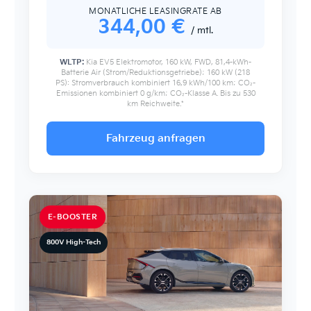
MONATLICHE LEASINGRATE AB
344
,00 €
/ mtl.
WLTP:
Kia EV5 Elektromotor, 160 kW, FWD, 81,4-kWh-
Batterie Air (Strom/Reduktionsgetriebe); 160 kW (218
PS): Stromverbrauch kombiniert 16,9 kWh/100 km; CO₂-
Emissionen kombiniert 0 g/km; CO₂-Klasse A. Bis zu 530
km Reichweite.*
Fahrzeug anfragen
E-BOOSTER
800V High-Tech