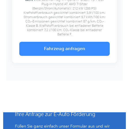
Plug-in Hybrid AT AWD 7-Sitzer
(Benzin/Strom/Automatik); 212 kW (288 PS):
Kraftstoffverbrauch gewichtet kombiniert 3,9 l/100 km;
Stromverbrauch gewichtet kombiniert 9,7 kWh/100 km;
CO₂-Emissionen gewichtet kombiniert 87 g/km. CO₂-
Klasse B. Kraftstoffverbrauch bei entladener Batterie
kombiniert 7,2 l/100 km. CO₂-Klasse bei entladener
Batterie F.
Fahrzeug anfragen
Ihre Anfrage zur E-Auto Förderung
Füllen Sie ganz einfach unser Formular aus und wir