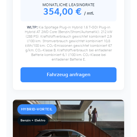
MONATLICHE LEASINGRATE
354,00 €
/ mtl.
WLTP:
Kia Sportage Plug-in Hybrid 1.6 T-GDI Plug-in
Hybrid AT 2WD Core (Benzin/Strom/Automatik); 212 kW
(288 PS): Kraftstoffverbrauch gewichtet kombiniert 2,9
l/100 km; Stromverbrauch gewichtet kombiniert 10,8
kWh/100 km; CO₂-Emissionen gewichtet kombiniert 67
g/km. CO₂-Klasse B. Kraftstoffverbrauch bei entladener
Batterie kombiniert 6,1 l/100 km. CO₂-Klasse bei
entladener Batterie E.
Fahrzeug anfragen
HYBRID-VORTEIL
Benzin + Elektro