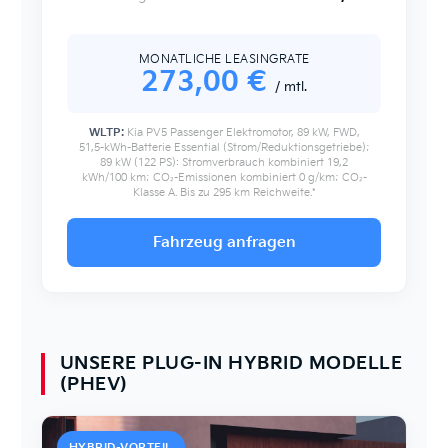
MONATLICHE LEASINGRATE
273
,00 €
/ mtl.
WLTP:
Kia PV5 Passenger Elektromotor, 89 kW, FWD,
51,5-kWh-Batterie Essential (Strom/Reduktionsgetriebe);
89 kW (122 PS): Stromverbrauch kombiniert 19,2
kWh/100 km; CO₂-Emissionen kombiniert 0 g/km; CO₂-
Klasse A. Bis zu 295 km Reichweite.*
Fahrzeug anfragen
UNSERE PLUG-IN HYBRID MODELLE
(PHEV)
HYBRID-VORTEIL