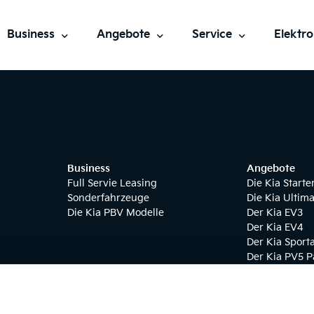
Business
Angebote
Service
Elektro
KIA Fahrschulen
KIA Summer Deals
Kia Serviceangebote​
KIA Elek
KIA Barrierefreie Mobilität
KIA E-Förderung
Hauptuntersuchung
E-Mobil
KIA für Vereine
Der KIA Sportage
Mobilitätsgarantie
KIA Öff
Business
Angebote
KIA Taxi
KIA Sportage Black Edition
7 Jahre Garantie Kia
KIA Cha
Full Servie Leasing
Die Kia Starte
Sonderfahrzeuge
Die Kia Ultima
KIA Öffentlicher Dienst
Der Kia PV5 Passenger
KIA E-F
Die Kia PBV Modelle
Der Kia EV3
Der Kia EV4
KIA für Medienprofis
Der Kia Sport
Full Service Leasing
Der Kia PV5 