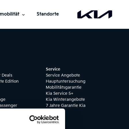
mobilität
Standorte
trisch fahren
io KIA
entliches Laden
Service
rge
r Deals
Service Angebote
te Edition
Hauptuntersuchung
örderung
Mobilitätsgarantie
Kia Service 5+
age
Kia Winterangebote
Passenger
7 Jahre Garantie Kia