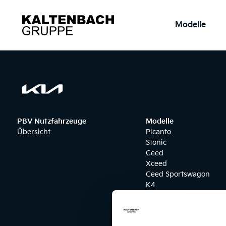
springen
Modelle
PBV Nutzfahrzeuge
Modelle
Übersicht
Picanto
Stonic
Ceed
Xceed
Ceed Sportswagon
K4
Niro Hybrid
Sportage
Sportage Hybrid