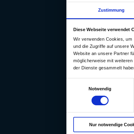
Sportage Plug-in Hybri
Sorento
Zustimmung
Sorento Hybrid
Sorento Plug-in Hybrid
EV3
Diese Webseite verwendet 
EV4
EV4 Fastback
Wir verwenden Cookies, um I
EV5
und die Zugriffe auf unsere 
EV6
Website an unsere Partner fü
EV6 GT
möglicherweise mit weiteren
EV9
der Dienste gesammelt habe
EV9 GT
PV5 Cargo
Einwilligungsauswahl
PV5 Passenger
Notwendig
PV5 Chassis Cab
Nur notwendige Cook