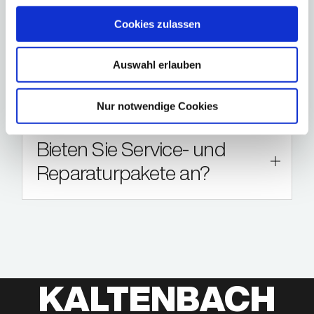
Nehmen Sie mein altes
Cookies zulassen
Fahrzeug in Zahlung, wenn
ich bei Ihnen ein neues
Auswahl erlauben
Fahrzeug kaufe?
Nur notwendige Cookies
Bieten Sie Service- und
Reparaturpakete an?
KALTENBACH