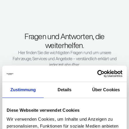
Fragen und Antworten, die
weiterhelfen.
Hier finden Sie die wichtigsten Fragen rund um unsere
Fahrzeuge, Services und Angebote – verständlich erklärt und
jederzeit abrufbar.
Sie haben noch Fragen?
Zustimmung
Details
Über Cookies
Welche Marken und
Fahrzeuge bieten Sie an?
Diese Webseite verwendet Cookies
Wir bieten Autos der Marken BMW, i, M, MINI und KIA an.
Wir verwenden Cookies, um Inhalte und Anzeigen zu
Zudem bieten wir Motorräder der Marken BMW und
personalisieren, Funktionen für soziale Medien anbieten