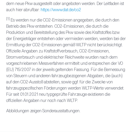
dem neue Pkw ausgestellt oder angeboten werden. Der Leitfaden ist
auch hier abrufbar:
https://www.dat.de/co2
[1]
Es werden nur die CO2-Emissionen angegeben, die durch den
Betrieb des Pkw entstehen. CO2-Emissionen, die durch die
Produktion und Bereitstellung des Pkw sowie des Kraftstoffes bzw.
der Energieträger entstehen oder vermieden werden, werden bei der
Ermittlung der CO2-Emissionen gemäß WLTP nicht berücksichtigt.
Offizielle Angaben zu Kraftstoffverbrauch, CO2-Emissionen,
Stromverbrauch und elektrischer Reichweite wurden nach dem
vorgeschriebenen Messverfahren ermittelt und entsprechen der VO
(EU) 715/2007 in der jeweils geltenden Fassung. Für die Bemessung
von Steuern und anderen fahrzeugbezogenen Abgaben, die (auch)
auf den CO2-Ausstoß abstellen, sowie ggf. für die Zwecke von
fahrzeugspezifischen Förderungen werden WLTP-Werte verwendet.
Für seit 01.01.2021 neu typgeprüfte Fahrzeuge existieren die
offiziellen Angaben nur noch nach WLTP.
Abbildungen zeigen Sonderausstattungen.