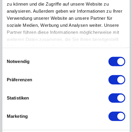
Honda an. Sie können bei uns Neuwagen und
zu können und die Zugriffe auf unsere Website zu
Gebrauchtwagen kaufen. Im Bereich der Gebrauchtwagen
analysieren. Außerdem geben wir Informationen zu Ihrer
bieten wir auch Fremdmarken an.
Verwendung unserer Website an unsere Partner für
soziale Medien, Werbung und Analysen weiter. Unsere
Partner führen diese Informationen möglicherweise mit
Kann ich mein Fahrzeug bei
weiteren Daten zusammen, die Sie ihnen bereitgestellt
haben oder die sie im Rahmen Ihrer Nutzung der Dienste
Ihnen finanzieren?
gesammelt haben.
Einwilligungsauswahl
Notwendig
Wie kann ich einen Termin
Präferenzen
für eine Probefahrt und eine
Fahrzeugberatung
Statistiken
vereinbaren?
Marketing