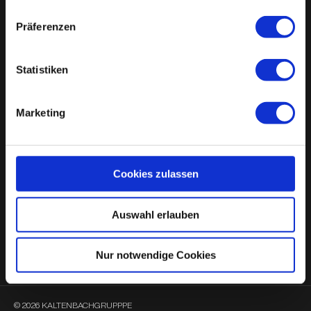
Freude auf allen Wegen
Präferenzen
Die Kaltenbach-Gruppe gehört zu den führenden
Automobilhändlern in Deutschland. Mit Marken wie BMW, MINI,
BMW Motorrad, Honda Motorrad und Supertrip bietet sie ein breites
Statistiken
Portfolio – inklusive Gebrauchtwagen, Karosserie- und
Lackierbetrieben. An 17 Standorten in NRW sind unsere Teams aus
Verkauf, Service und Werkstatt für Sie da.
Marketing
Wir freuen uns auf Ihre Anfrage!
Cookies zulassen
Auswahl erlauben
Standort Schnellauswahl
Nur notwendige Cookies
© 2026 KALTENBACHGRUPPPE