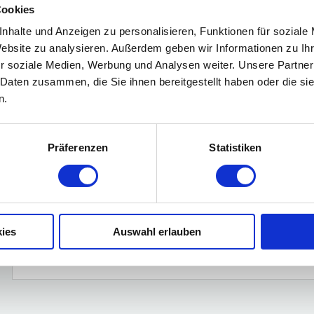
Cookies
nhalte und Anzeigen zu personalisieren, Funktionen für soziale
Website zu analysieren. Außerdem geben wir Informationen zu I
Wie kann ich einen Termin für ein
r soziale Medien, Werbung und Analysen weiter. Unsere Partner
Fahrzeugberatung vereinbaren?
 Daten zusammen, die Sie ihnen bereitgestellt haben oder die s
n.
Präferenzen
Statistiken
Nehmen Sie mein altes Fahrzeug i
ein neues Fahrzeug kaufe?
ies
Auswahl erlauben
Bieten Sie Service- und Reparatu