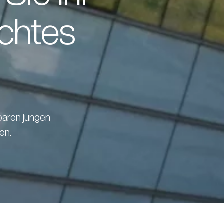
Fahrzeugankauf
Remscheid
chtes
Wir kaufen Ihr Fahrzeug – unabhängig von Marke
BMW, MINI & KIA Vertragshändler
und Modell.
Remscheid
KARO LACK
Waldbröl
BMW Vertragshändler & MINI Service
baren jungen
en.