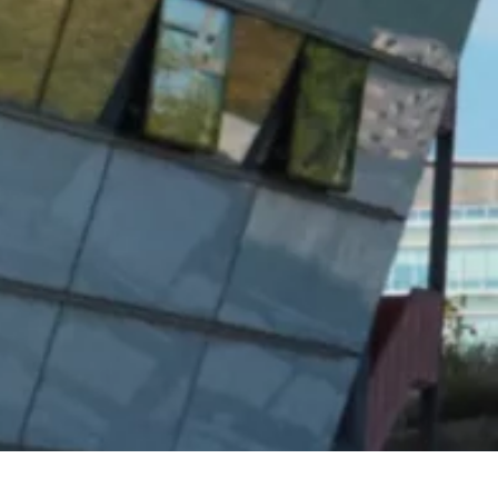
BMW, MINI & KIA Vertragshändler
Klassiker-Bestand.
KALTENBACH Mobility
Wipperfürth
Folgt in Kürze.
BMW & BMW Motorrad Vertragshändler
Zentrale
Engelskirchen