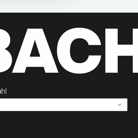
BAC
hl