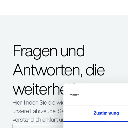
Fragen und
Antworten, die
weiterhelfen.
Hier finden Sie die wichtigsten Fragen rund um
unsere Fahrzeuge, Services und Angebote –
Zustimmung
verständlich erklärt und jederzeit abrufbar.