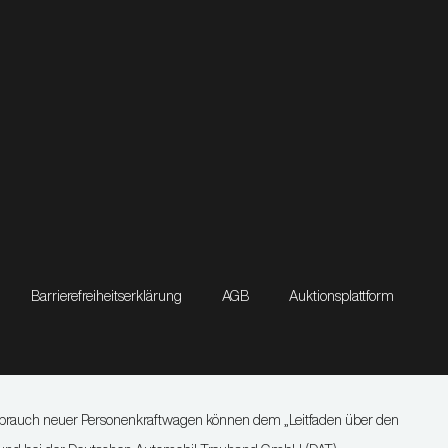
Barrierefreiheitserklärung
AGB
Auktionsplattform
verbrauch neuer Personenkraftwagen können dem „Leitfaden über den