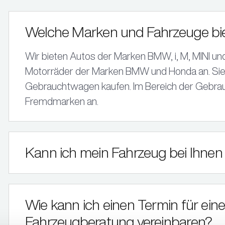
Fahrzeugankauf
Remscheid
Wir kaufen Ihr Fahrzeug – unabhängig von Marke
BMW, MINI & KIA Vertragshändler
Welche Marken und Fahrzeuge bie
und Modell.
Remscheid
Wir bieten Autos der Marken BMW, i, M, MINI un
KARO LACK
Motorräder der Marken BMW und Honda an. Si
Gebrauchtwagen kaufen. Im Bereich der Gebra
Waldbröl
Fremdmarken an.
BMW Vertragshändler & MINI Service
Kann ich mein Fahrzeug bei Ihnen 
Wie kann ich einen Termin für ein
Fahrzeugberatung vereinbaren?