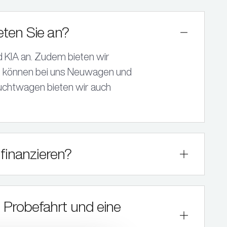
BMW, MINI & KIA Vertragshändler
Klassiker-Bestand.
KALTENBACH Mobility
Wipperfürth
ten Sie an?
Folgt in Kürze.
BMW & BMW Motorrad Vertragshändler
d KIA an. Zudem bieten wir
Zentrale
e können bei uns Neuwagen und
Engelskirchen
uchtwagen bieten wir auch
finanzieren?
e Probefahrt und eine