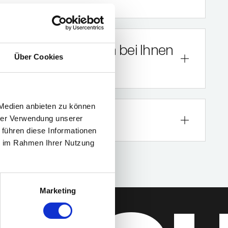
n Zahlung, wenn ich bei Ihnen
Über Cookies
 Medien anbieten zu können
rpakete an?
hrer Verwendung unserer
 führen diese Informationen
ie im Rahmen Ihrer Nutzung
Marketing