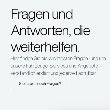
KIA
Kompetenz bei Schaden und Instandsetzung
Lennestadt
Zulauf.
Fragen und
Jetzt in Remscheid und Wiehl erhältlich.
BMW Service
KIA Neufahrzeuge
Lüdenscheid
Antworten, die
Entdecken Sie unsere KIA Neu- &
BMW & MINI Vertragshändler
Vorführfahrzeuge - sofort verfügbar oder im
Zulauf.
weiterhelfen.
Meinerzhagen
BMW Service & Classic Partner
Hier finden Sie die wichtigsten Fragen rund um
unsere Fahrzeuge, Services und Angebote –
verständlich erklärt und jederzeit abrufbar.
Sie haben noch Fragen?