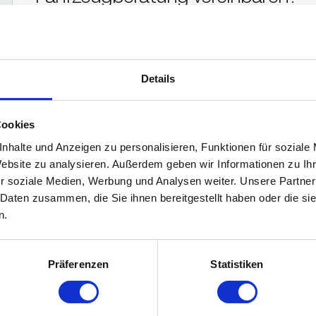
Nehmen Sie mein altes Fahrzeug i
Details
ein neues Fahrzeug kaufe?
Cookies
nhalte und Anzeigen zu personalisieren, Funktionen für soziale
Bieten Sie Service- und Reparatu
Website zu analysieren. Außerdem geben wir Informationen zu I
r soziale Medien, Werbung und Analysen weiter. Unsere Partner
 Daten zusammen, die Sie ihnen bereitgestellt haben oder die s
n.
Präferenzen
Statistiken