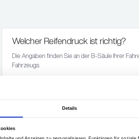
Welcher Reifendruck ist richtig?
Die Angaben finden Sie an der B-Säule Ihrer Fahre
Fahrzeugs.
Wie oft sollte ich den Reifendruck 
Details
Was bedeutet die Sternmarkierun
Cookies
nhalte und Anzeigen zu personalisieren, Funktionen für soziale